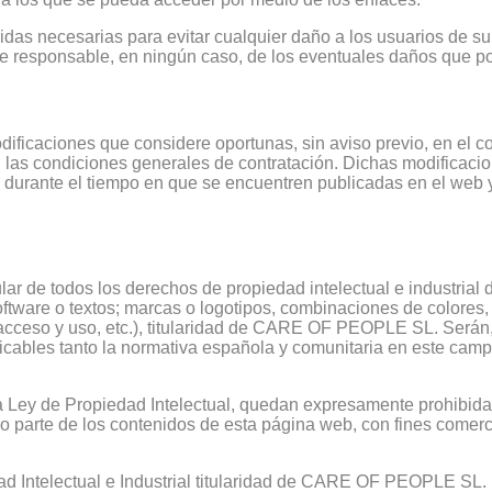
necesarias para evitar cualquier daño a los usuarios de su s
sponsable, en ningún caso, de los eventuales daños que por la
caciones que considere oportunas, sin aviso previo, en el cont
 las condiciones generales de contratación. Dichas modificacion
 durante el tiempo en que se encuentren publicadas en el web 
 de todos los derechos de propiedad intelectual e industrial 
oftware o textos; marcas o logotipos, combinaciones de colores,
cceso y uso, etc.), titularidad de CARE OF PEOPLE SL. Serán,
licables tanto la normativa española y comunitaria en este campo
a Ley de Propiedad Intelectual, quedan expresamente prohibidas 
 o parte de los contenidos de esta página web, con fines comerci
d Intelectual e Industrial titularidad de CARE OF PEOPLE SL. P