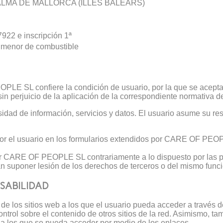
PALMA DE MALLORCA (ILLES BALEARS)
922 e inscripción 1ª
r menor de combustible
PLE SL confiere la condición de usuario, por la que se acept
n perjuicio de la aplicación de la correspondiente normativa d
d de información, servicios y datos. El usuario asume su respo
 por el usuario en los formularios extendidos por CARE OF PEOP
 por CARE OF PEOPLE SL contrariamente a lo dispuesto por las p
an suponer lesión de los derechos de terceros o del mismo func
NSABILIDAD
os sitios web a los que el usuario pueda acceder a través de 
trol sobre el contenido de otros sitios de la red. Asimismo, tam
d a los que se pueda acceder por medio de los enlaces.