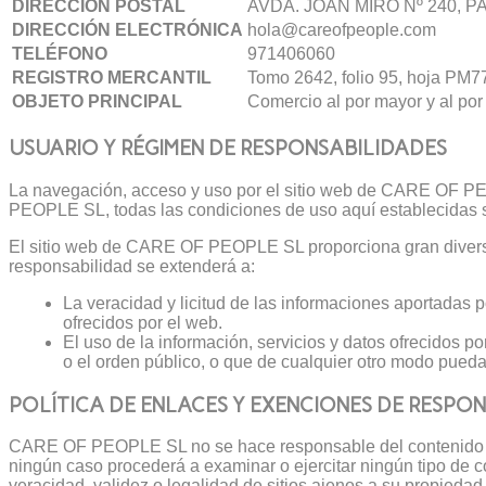
DIRECCIÓN POSTAL
AVDA. JOAN MIRO Nº 240, 
DIRECCIÓN ELECTRÓNICA
hola@careofpeople.com
TELÉFONO
971406060
REGISTRO MERCANTIL
Tomo 2642, folio 95, hoja PM77
OBJETO PRINCIPAL
Comercio al por mayor y al po
USUARIO Y RÉGIMEN DE RESPONSABILIDADES
La navegación, acceso y uso por el sitio web de CARE OF PEO
PEOPLE SL, todas las condiciones de uso aquí establecidas si
El sitio web de CARE OF PEOPLE SL proporciona gran diversida
responsabilidad se extenderá a:
La veracidad y licitud de las informaciones aportadas
ofrecidos por el web.
El uso de la información, servicios y datos ofrecidos
o el orden público, o que de cualquier otro modo pued
POLÍTICA DE ENLACES Y EXENCIONES DE RESPO
CARE OF PEOPLE SL no se hace responsable del contenido de l
ningún caso procederá a examinar o ejercitar ningún tipo de con
veracidad, validez o legalidad de sitios ajenos a su propieda